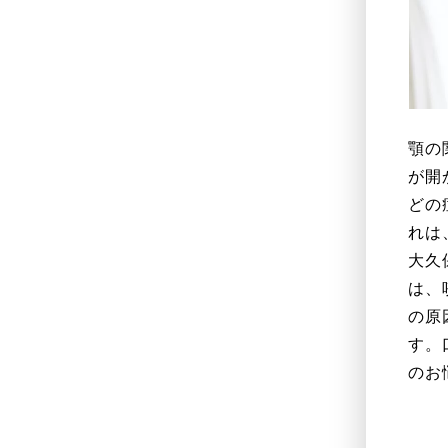
顎の
が開
どの
れは
大久
は、
の原
す。
のお