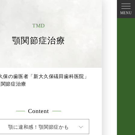
MENU
TMD
顎関節症治療
久保の歯医者「新大久保礒田歯科医院」
顎関節症治療
Content
顎に違和感！顎関節症かも