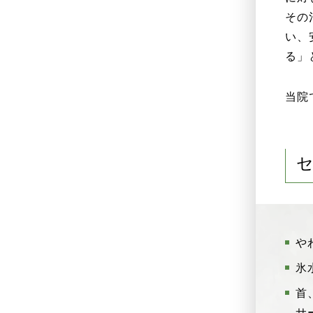
その
い、
る」
当院
や
氷
首
サ