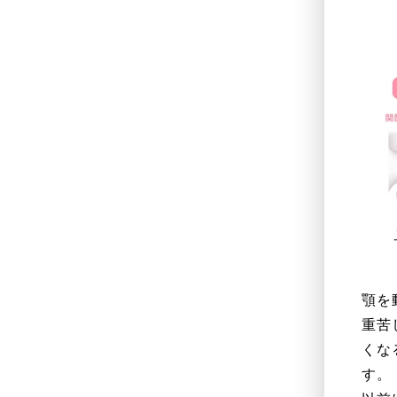
顎を
重苦
くな
す。