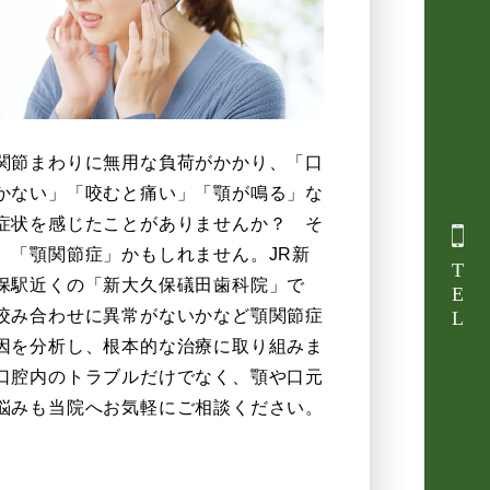
関節まわりに無用な負荷がかかり、「口
かない」「咬むと痛い」「顎が鳴る」な
症状を感じたことがありませんか？ そ
、「顎関節症」かもしれません。JR新
TEL
保駅近くの「新大久保礒田歯科院」で
咬み合わせに異常がないかなど顎関節症
因を分析し、根本的な治療に取り組みま
口腔内のトラブルだけでなく、顎や口元
悩みも当院へお気軽にご相談ください。