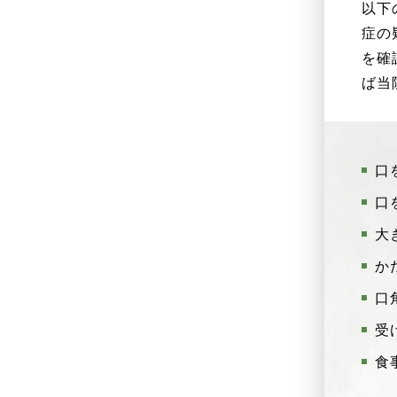
以下
症の
を確
ば当
口
口
大
か
口
受
食