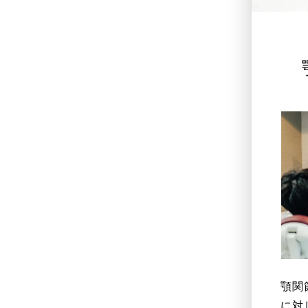
顎関
に対