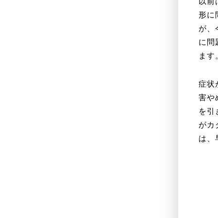
以前
形に
が、
に問
ます
症状
害や
を引
がカ
は、